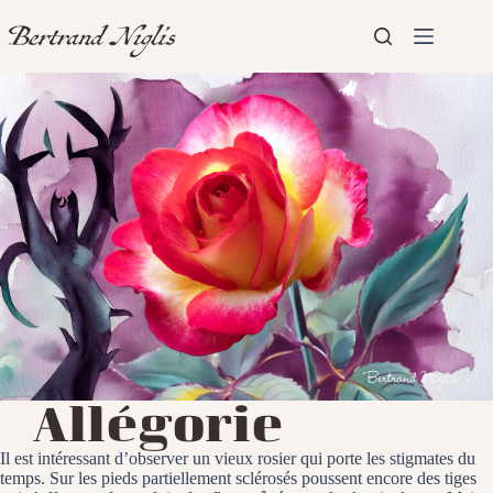
Passer
au
contenu
Aucun
Accueil
résultat
Présentation
Articles
Allégorie
Il est intéressant d’observer un vieux rosier qui porte les stigmates du
temps. Sur les pieds partiellement sclérosés poussent encore des tiges