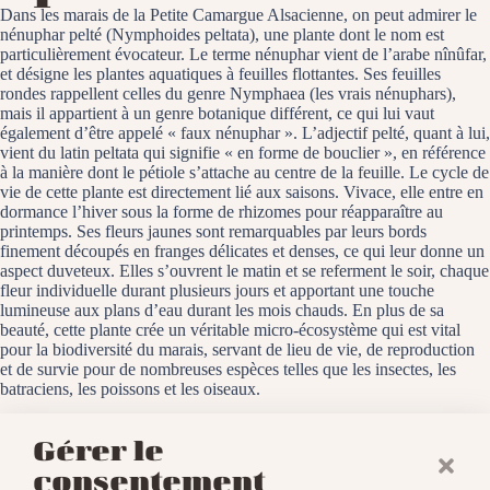
Dans les marais de la Petite Camargue Alsacienne, on peut admirer le
nénuphar pelté (Nymphoides peltata), une plante dont le nom est
particulièrement évocateur. Le terme nénuphar vient de l’arabe nînûfar,
et désigne les plantes aquatiques à feuilles flottantes. Ses feuilles
rondes rappellent celles du genre Nymphaea (les vrais nénuphars),
mais il appartient à un genre botanique différent, ce qui lui vaut
également d’être appelé « faux nénuphar ». L’adjectif pelté, quant à lui,
vient du latin peltata qui signifie « en forme de bouclier », en référence
à la manière dont le pétiole s’attache au centre de la feuille. Le cycle de
vie de cette plante est directement lié aux saisons. Vivace, elle entre en
dormance l’hiver sous la forme de rhizomes pour réapparaître au
printemps. Ses fleurs jaunes sont remarquables par leurs bords
finement découpés en franges délicates et denses, ce qui leur donne un
aspect duveteux. Elles s’ouvrent le matin et se referment le soir, chaque
fleur individuelle durant plusieurs jours et apportant une touche
lumineuse aux plans d’eau durant les mois chauds. En plus de sa
beauté, cette plante crée un véritable micro-écosystème qui est vital
pour la biodiversité du marais, servant de lieu de vie, de reproduction
et de survie pour de nombreuses espèces telles que les insectes, les
batraciens, les poissons et les oiseaux.
La Petite Camargue Alsacienne, le 16 août 2025
Gérer le
consentement