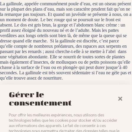
La gallinule, appelée communément poule d’eau, est un oiseau présent
sur la plupart des plans d’eau, mais son caractère prudent fait qu’on ne
la remarque pas toujours. Et quand un juvénile se présente à nous, on a
un moment de doute. Le bec rouge qui se poursuit sur le front est
absent. Le dos est gris brun, la gorge et l’abdomen blanc crème : un
profil assez éloigné du nouveau né et de l’adulte. Mais les pattes
verdâtres aux longs orteils sont bien là, de même que la queue qui se
dresse quand elle marche. Si la gallinule est discrète, c’est parce
qu’elle compte de nombreux prédateurs, des rapaces aux serpents en
passant par les renards ; aussi cherche-t-elle à se mettre à l’abri dans
une végétation abondante. Elle se nourrit de toutes sortes de plantes
mais également d’insectes, de mollusques ou de petits poissons qu’elle
chasse à la surface de l’eau ou en plongée qui peut durer jusque’à 40
secondes. La gallinule est très souvent sédentaire si l’eau ne gèle pas et
qu’elle trouve assez de nourriture.
Le Rothmoos, le 16 août 2024
Gérer le
consentement
Pour offrir les meilleures expériences, nous utilisons des
technologies telles que les cookies pour stocker et/ou accéder
aux informations des appareils. Le fait de consentir à ces
technologies nous permettra de traiter des données telles que le