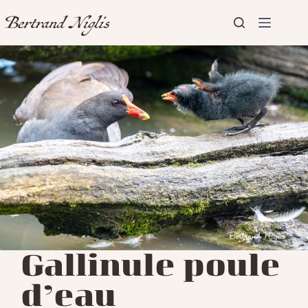
Passer
au
contenu
Aucun
Accueil
résultat
Présentation
Articles
Gallinule poule
d’eau