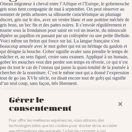
Oiseau migrateur à cheval entre l’Afrique et l’Europe, le gobemouche
gris nous tient compagnie de mai à septembre. On peut observer au
sommet de petits arbustes sa silhouette caractéristique au plumage
discret, gris sur le dos, avec un ventre blanc et une poitrine méchée de
gris brun, un bec fin et des pattes noires. Il s’envole régulièrement et
tourne sous la frondaison pour saisir en vol un insecte, du minuscule
diptère au papillon en passant par un coléoptère ou une petite libellule.
Voici même un frelon qui fonce sur lui. La langue française s’est
beaucoup amusée avec le mot gober qui est un héritage du gaulois et
qui désigne la bouche. Gober signifie avaler sans prendre le temps de
mâcher et, au sens figuré, croire sans examen. Appliqué à un humain,
gober les mouches veut dire perdre son temps en rêverie, ce qui n’est
pas du tout le cas de l’oiseau qui passe la quasi-totalité de la journée à
chercher de la nourriture. C’est le même mot qui a donné l’expression
tout de go (au XVIe siècle, on disait encore tout de gob) qui signifie
d’un seul coup, sans façon, très librement.
Baldersheim, le 20 août 2024
Gérer le
consentement
Pour offrir les meilleures expériences, nous utilisons des
technologies telles que les cookies pour stocker et/ou accéder
aux informations des appareils. Le fait de consentir à ces