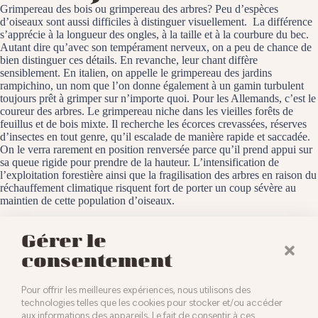
Grimpereau des bois ou grimpereau des arbres? Peu d’espèces
d’oiseaux sont aussi difficiles à distinguer visuellement. La différence
s’apprécie à la longueur des ongles, à la taille et à la courbure du bec.
Autant dire qu’avec son tempérament nerveux, on a peu de chance de
bien distinguer ces détails. En revanche, leur chant diffère
sensiblement. En italien, on appelle le grimpereau des jardins
rampichino, un nom que l’on donne également à un gamin turbulent
toujours prêt à grimper sur n’importe quoi. Pour les Allemands, c’est le
coureur des arbres. Le grimpereau niche dans les vieilles forêts de
feuillus et de bois mixte. Il recherche les écorces crevassées, réserves
d’insectes en tout genre, qu’il escalade de manière rapide et saccadée.
On le verra rarement en position renversée parce qu’il prend appui sur
sa queue rigide pour prendre de la hauteur. L’intensification de
l’exploitation forestière ainsi que la fragilisation des arbres en raison du
réchauffement climatique risquent fort de porter un coup sévère au
maintien de cette population d’oiseaux.
Baldersheim, le 30 octobre 2024
Gérer le
consentement
Pour offrir les meilleures expériences, nous utilisons des
technologies telles que les cookies pour stocker et/ou accéder
aux informations des appareils. Le fait de consentir à ces