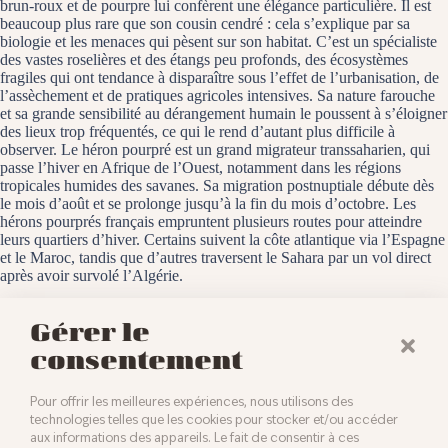
brun-roux et de pourpre lui confèrent une élégance particulière. Il est
beaucoup plus rare que son cousin cendré : cela s’explique par sa
biologie et les menaces qui pèsent sur son habitat. C’est un spécialiste
des vastes roselières et des étangs peu profonds, des écosystèmes
fragiles qui ont tendance à disparaître sous l’effet de l’urbanisation, de
l’assèchement et de pratiques agricoles intensives. Sa nature farouche
et sa grande sensibilité au dérangement humain le poussent à s’éloigner
des lieux trop fréquentés, ce qui le rend d’autant plus difficile à
observer. Le héron pourpré est un grand migrateur transsaharien, qui
passe l’hiver en Afrique de l’Ouest, notamment dans les régions
tropicales humides des savanes. Sa migration postnuptiale débute dès
le mois d’août et se prolonge jusqu’à la fin du mois d’octobre. Les
hérons pourprés français empruntent plusieurs routes pour atteindre
leurs quartiers d’hiver. Certains suivent la côte atlantique via l’Espagne
et le Maroc, tandis que d’autres traversent le Sahara par un vol direct
après avoir survolé l’Algérie.
Le Réservoir de Montreux-Vieux, le 7 août 2025
Gérer le
consentement
Pour offrir les meilleures expériences, nous utilisons des
technologies telles que les cookies pour stocker et/ou accéder
aux informations des appareils. Le fait de consentir à ces