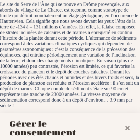
Le site du Serre de l’Âne qui se trouve en Drôme provençale, aux
abords du village de La Charce, est reconnu comme stratotype de
limite qui définit mondialement un étage géologique, en l’occurence le
Hauterivien. Cela signifie que nous avons devant les yeux l’état de la
terre de -134 à – 131 millions d’années. En effet, la falaise composée
de strates inclinées de calcaires et de marnes a enregistré en continu
l’histoire de la planète durant cette période. L’alternance de sédiments
correspond à des variations climatiques cycliques qui dépendent de
paramètres astronomiques : c’est la conséquence de la précession des
équinoxes, qui entraîne périodiquement une variation de l’inclinaison
de la terre, et donc des changements climatiques. En saison (plus de
10000 années) peu contrastée, l’érosion est limitée, ce qui favorise la
croissance du plancton et le dépôt de couches calcaires. Durant les
périodes avec des étés chauds et humides et des hivers froids et secs, la
production de plancton est réduite et l’érosion accélérée ; il s’en suit un
dépôt de marnes. Chaque couple de sédiment s’étale sur 90 cm et
représente une tranche de 23000 années. La vitesse moyenne de
sédimentation correspond donc à un dépôt d’environ… 3,9 mm par
siècle !
La Charce, le 10 juin 2021
Gérer le
consentement