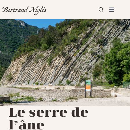
Passer
au
contenu
Aucun
Accueil
résultat
Présentation
Articles
Le serre de
l’âne