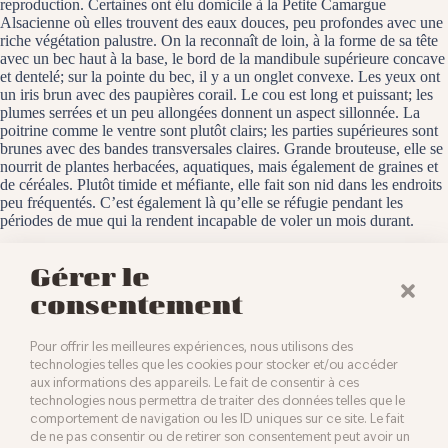
reproduction. Certaines ont élu domicile à la Petite Camargue
Alsacienne où elles trouvent des eaux douces, peu profondes avec une
riche végétation palustre. On la reconnaît de loin, à la forme de sa tête
avec un bec haut à la base, le bord de la mandibule supérieure concave
et dentelé; sur la pointe du bec, il y a un onglet convexe. Les yeux ont
un iris brun avec des paupières corail. Le cou est long et puissant; les
plumes serrées et un peu allongées donnent un aspect sillonnée. La
poitrine comme le ventre sont plutôt clairs; les parties supérieures sont
brunes avec des bandes transversales claires. Grande brouteuse, elle se
nourrit de plantes herbacées, aquatiques, mais également de graines et
de céréales. Plutôt timide et méfiante, elle fait son nid dans les endroits
peu fréquentés. C’est également là qu’elle se réfugie pendant les
périodes de mue qui la rendent incapable de voler un mois durant.
La petite Camargue, le 28 mars 2023
Gérer le
consentement
Pour offrir les meilleures expériences, nous utilisons des
technologies telles que les cookies pour stocker et/ou accéder
aux informations des appareils. Le fait de consentir à ces
technologies nous permettra de traiter des données telles que le
comportement de navigation ou les ID uniques sur ce site. Le fait
de ne pas consentir ou de retirer son consentement peut avoir un