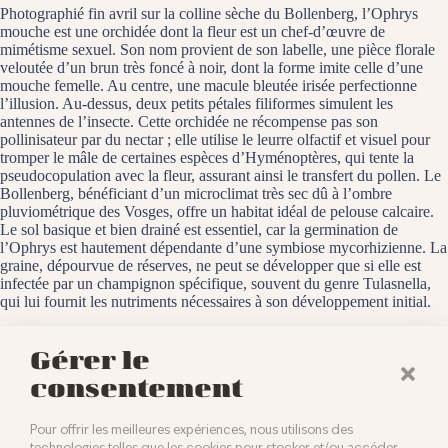
Photographié fin avril sur la colline sèche du Bollenberg, l’Ophrys
mouche est une orchidée dont la fleur est un chef-d’œuvre de
mimétisme sexuel. Son nom provient de son labelle, une pièce florale
veloutée d’un brun très foncé à noir, dont la forme imite celle d’une
mouche femelle. Au centre, une macule bleutée irisée perfectionne
l’illusion. Au-dessus, deux petits pétales filiformes simulent les
antennes de l’insecte. Cette orchidée ne récompense pas son
pollinisateur par du nectar ; elle utilise le leurre olfactif et visuel pour
tromper le mâle de certaines espèces d’Hyménoptères, qui tente la
pseudocopulation avec la fleur, assurant ainsi le transfert du pollen. Le
Bollenberg, bénéficiant d’un microclimat très sec dû à l’ombre
pluviométrique des Vosges, offre un habitat idéal de pelouse calcaire.
Le sol basique et bien drainé est essentiel, car la germination de
l’Ophrys est hautement dépendante d’une symbiose mycorhizienne. La
graine, dépourvue de réserves, ne peut se développer que si elle est
infectée par un champignon spécifique, souvent du genre Tulasnella,
qui lui fournit les nutriments nécessaires à son développement initial.
Le Bollenberg, le 29 avril 2025
Gérer le
consentement
Pour offrir les meilleures expériences, nous utilisons des