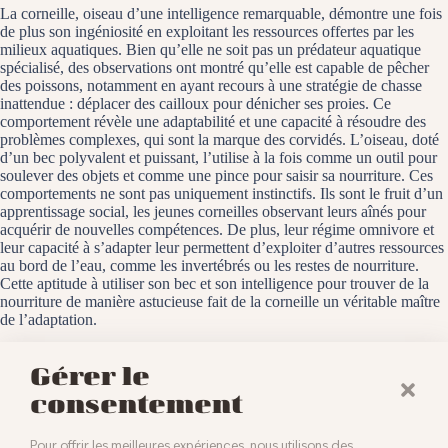
La corneille, oiseau d’une intelligence remarquable, démontre une fois
de plus son ingéniosité en exploitant les ressources offertes par les
milieux aquatiques. Bien qu’elle ne soit pas un prédateur aquatique
spécialisé, des observations ont montré qu’elle est capable de pêcher
des poissons, notamment en ayant recours à une stratégie de chasse
inattendue : déplacer des cailloux pour dénicher ses proies. Ce
comportement révèle une adaptabilité et une capacité à résoudre des
problèmes complexes, qui sont la marque des corvidés. L’oiseau, doté
d’un bec polyvalent et puissant, l’utilise à la fois comme un outil pour
soulever des objets et comme une pince pour saisir sa nourriture. Ces
comportements ne sont pas uniquement instinctifs. Ils sont le fruit d’un
apprentissage social, les jeunes corneilles observant leurs aînés pour
acquérir de nouvelles compétences. De plus, leur régime omnivore et
leur capacité à s’adapter leur permettent d’exploiter d’autres ressources
au bord de l’eau, comme les invertébrés ou les restes de nourriture.
Cette aptitude à utiliser son bec et son intelligence pour trouver de la
nourriture de manière astucieuse fait de la corneille un véritable maître
de l’adaptation.
Le plan d’eau de Michelbach, le 2 août 2025
Gérer le
consentement
Pour offrir les meilleures expériences, nous utilisons des