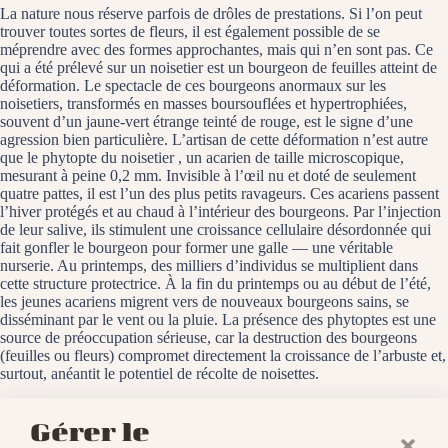
La nature nous réserve parfois de drôles de prestations. Si l’on peut
trouver toutes sortes de fleurs, il est également possible de se
méprendre avec des formes approchantes, mais qui n’en sont pas. Ce
qui a été prélevé sur un noisetier est un bourgeon de feuilles atteint de
déformation. Le spectacle de ces bourgeons anormaux sur les
noisetiers, transformés en masses boursouflées et hypertrophiées,
souvent d’un jaune-vert étrange teinté de rouge, est le signe d’une
agression bien particulière. L’artisan de cette déformation n’est autre
que le phytopte du noisetier , un acarien de taille microscopique,
mesurant à peine 0,2 mm. Invisible à l’œil nu et doté de seulement
quatre pattes, il est l’un des plus petits ravageurs. Ces acariens passent
l’hiver protégés et au chaud à l’intérieur des bourgeons. Par l’injection
de leur salive, ils stimulent une croissance cellulaire désordonnée qui
fait gonfler le bourgeon pour former une galle — une véritable
nurserie. Au printemps, des milliers d’individus se multiplient dans
cette structure protectrice. À la fin du printemps ou au début de l’été,
les jeunes acariens migrent vers de nouveaux bourgeons sains, se
disséminant par le vent ou la pluie. La présence des phytoptes est une
source de préoccupation sérieuse, car la destruction des bourgeons
(feuilles ou fleurs) compromet directement la croissance de l’arbuste et,
surtout, anéantit le potentiel de récolte de noisettes.
Baldersheim, le 22 février 2018
Gérer le