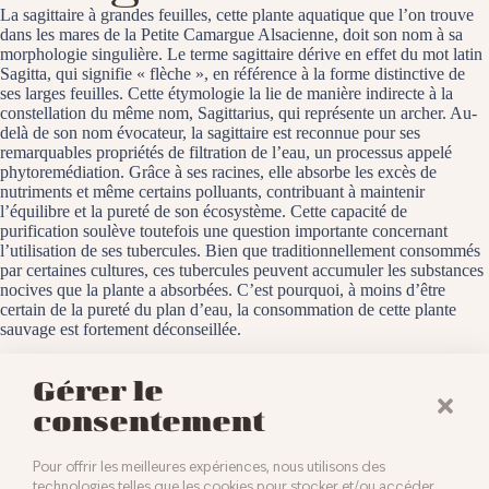
La sagittaire à grandes feuilles, cette plante aquatique que l’on trouve
dans les mares de la Petite Camargue Alsacienne, doit son nom à sa
morphologie singulière. Le terme sagittaire dérive en effet du mot latin
Sagitta, qui signifie « flèche », en référence à la forme distinctive de
ses larges feuilles. Cette étymologie la lie de manière indirecte à la
constellation du même nom, Sagittarius, qui représente un archer. Au-
delà de son nom évocateur, la sagittaire est reconnue pour ses
remarquables propriétés de filtration de l’eau, un processus appelé
phytoremédiation. Grâce à ses racines, elle absorbe les excès de
nutriments et même certains polluants, contribuant à maintenir
l’équilibre et la pureté de son écosystème. Cette capacité de
purification soulève toutefois une question importante concernant
l’utilisation de ses tubercules. Bien que traditionnellement consommés
par certaines cultures, ces tubercules peuvent accumuler les substances
nocives que la plante a absorbées. C’est pourquoi, à moins d’être
certain de la pureté du plan d’eau, la consommation de cette plante
sauvage est fortement déconseillée.
La Petite Camargue Alsacienne, le 16 août 2025
Gérer le
consentement
Pour offrir les meilleures expériences, nous utilisons des
technologies telles que les cookies pour stocker et/ou accéder