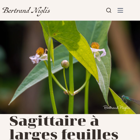
Passer
au
contenu
Aucun
Accueil
résultat
Présentation
Articles
Sagittaire à
larges feuilles