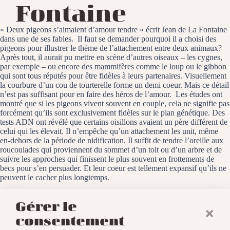
Fontaine
« Deux pigeons s’aimaient d’amour tendre » écrit Jean de La Fontaine
dans une de ses fables. Il faut se demander pourquoi il a choisi des
pigeons pour illustrer le thème de l’attachement entre deux animaux?
Après tout, il aurait pu mettre en scène d’autres oiseaux – les cygnes,
par exemple – ou encore des mammifères comme le loup ou le gibbon
qui sont tous réputés pour être fidèles à leurs partenaires. Visuellement
la courbure d’un cou de tourterelle forme un demi coeur. Mais ce détail
n’est pas suffisant pour en faire des héros de l’amour. Les études ont
montré que si les pigeons vivent souvent en couple, cela ne signifie pas
forcément qu’ils sont exclusivement fidèles sur le plan génétique. Des
tests ADN ont révélé que certains oisillons avaient un père différent de
celui qui les élevait. Il n’empêche qu’un attachement les unit, même
en-dehors de la période de nidification. Il suffit de tendre l’oreille aux
roucoulades qui proviennent du sommet d’un toit ou d’un arbre et de
suivre les approches qui finissent le plus souvent en frottements de
becs pour s’en persuader. Et leur coeur est tellement expansif qu’ils ne
peuvent le cacher plus longtemps.
Baldersheim, le 21 décembre 2024
Gérer le
consentement