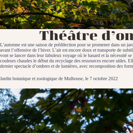
Théâtre d’om
L’automne est une saison de prédilection pour se promener dans un jardi
avant l’offensive de l’hiver. L’air est encore doux et transporte de subtil
vont se lancer dans leur fabuleux voyage où le hasard et la nécessité se
couleurs chaudes le début du recyclage des ressources encore utiles. Elle
dernier spectacle d’ombres et de lumières, avec recomposition des form
Jardin botanique et zoologique de Mulhouse, le 7 octobre 2022