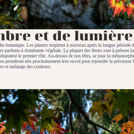
bre et de lumière
n botanique. Les plantes respirent à nouveau après la longue période de
es parfums à dominante végétale. La plupart des fleurs sont à présent fanée
 disputent le premier rôle. Au-dessus de nos têtes, se joue la métamorpho
s prendront très prochainement leur envol pour rejoindre la précieuse liti
es et mélange des couleurs.