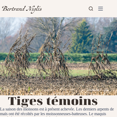
Passer
au
contenu
Aucun
Accueil
résultat
Présentation
Articles
Tiges témoins
La saison des moissons est à présent achevée. Les derniers arpents de
maïs ont été récoltés par les moissonneuses-batteuses. Le maquis