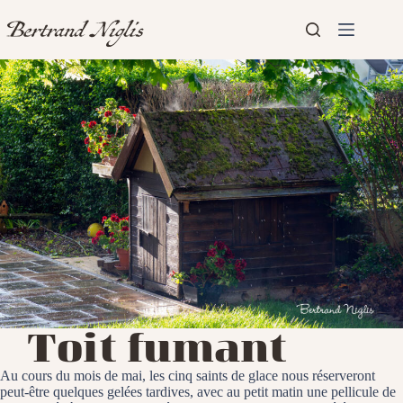
Passer
au
contenu
Aucun
Accueil
résultat
Présentation
Articles
Toit fumant
Au cours du mois de mai, les cinq saints de glace nous réserveront
peut-être quelques gelées tardives, avec au petit matin une pellicule de