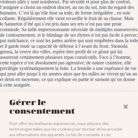
visiteurs ailés y sont nombreux. Par sécurité et pour plus de confort,
l’araignée a choisi un endroit discret, au ras du sol, loin du regard des
humains. C’est là qu’elle tisse sa toile, de forme irrégulière , en soie
collante. Régulièrement elle vient recueillir le fruit de sa chasse. Mais
le hanneton d’été qui s’est pris dans ses rets n’est pas une proie
commode. Sa taille impressionnante nécessite de multiples manoeuvres
de contournement, et le blindage de ses élytres n’est pas facile à percer;
par malchance, ce sont les pattes arrière qui sont empêtrées dans la toile
et il garde toute sa capacité de défense à l’avant du front. Steatoda
grossa, la veuve des villes, espère tirer profit de ce géant qui lui
assurerait certainement plusieurs repas consécutifs. Face à l’homme,
cette espèce n’est absolument pas agressive; de nature craintive, elle
privilégie systématiquement la fuite. La femelle a une espérance de vie
qui peut aller jusqu’à six années alors que les mâles ne vivent qu’un an
et demi en moyenne, ce qui explique en partie le surnom qu’on donne
à cette araignée.
Baldersheim, le 18 juin 2025
Gérer le
consentement
Pour offrir les meilleures expériences, nous utilisons des
technologies telles que les cookies pour stocker et/ou accéder
aux informations des appareils. Le fait de consentir à ces