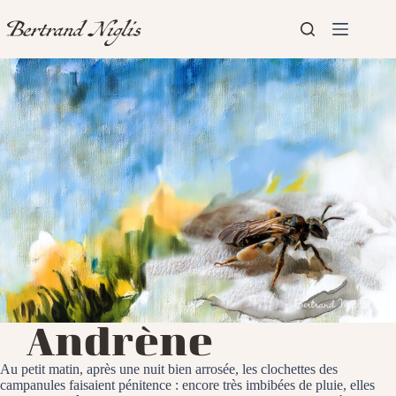
Passer
au
contenu
Aucun
Accueil
résultat
Présentation
Articles
Andrène
Au petit matin, après une nuit bien arrosée, les clochettes des
campanules faisaient pénitence : encore très imbibées de pluie, elles