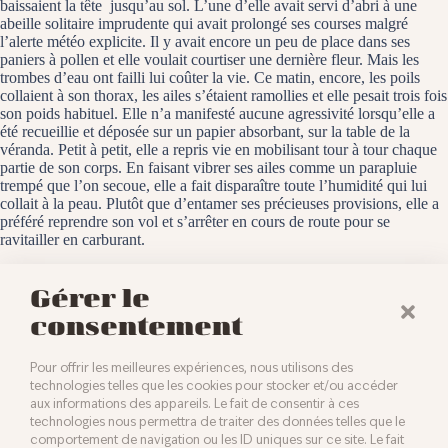
baissaient la tête jusqu’au sol. L’une d’elle avait servi d’abri à une
abeille solitaire imprudente qui avait prolongé ses courses malgré
l’alerte météo explicite. Il y avait encore un peu de place dans ses
paniers à pollen et elle voulait courtiser une dernière fleur. Mais les
trombes d’eau ont failli lui coûter la vie. Ce matin, encore, les poils
collaient à son thorax, les ailes s’étaient ramollies et elle pesait trois fois
son poids habituel. Elle n’a manifesté aucune agressivité lorsqu’elle a
été recueillie et déposée sur un papier absorbant, sur la table de la
véranda. Petit à petit, elle a repris vie en mobilisant tour à tour chaque
partie de son corps. En faisant vibrer ses ailes comme un parapluie
trempé que l’on secoue, elle a fait disparaître toute l’humidité qui lui
collait à la peau. Plutôt que d’entamer ses précieuses provisions, elle a
préféré reprendre son vol et s’arrêter en cours de route pour se
ravitailler en carburant.
Baldersheim, le 3 juin 2024
Gérer le
consentement
Pour offrir les meilleures expériences, nous utilisons des
technologies telles que les cookies pour stocker et/ou accéder
aux informations des appareils. Le fait de consentir à ces
technologies nous permettra de traiter des données telles que le
comportement de navigation ou les ID uniques sur ce site. Le fait