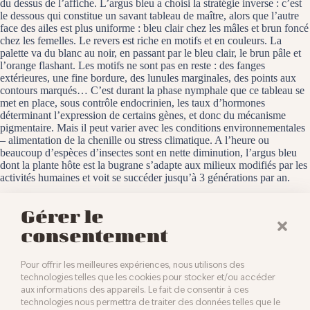
du dessus de l’affiche. L’argus bleu a choisi la stratégie inverse : c’est
le dessous qui constitue un savant tableau de maître, alors que l’autre
face des ailes est plus uniforme : bleu clair chez les mâles et brun foncé
chez les femelles. Le revers est riche en motifs et en couleurs. La
palette va du blanc au noir, en passant par le bleu clair, le brun pâle et
l’orange flashant. Les motifs ne sont pas en reste : des fanges
extérieures, une fine bordure, des lunules marginales, des points aux
contours marqués… C’est durant la phase nymphale que ce tableau se
met en place, sous contrôle endocrinien, les taux d’hormones
déterminant l’expression de certains gènes, et donc du mécanisme
pigmentaire. Mais il peut varier avec les conditions environnementales
– alimentation de la chenille ou stress climatique. A l’heure ou
beaucoup d’espèces d’insectes sont en nette diminution, l’argus bleu
dont la plante hôte est la bugrane s’adapte aux milieux modifiés par les
activités humaines et voit se succéder jusqu’à 3 générations par an.
Le Rothmoos, le 16 août 2024
Gérer le
consentement
Pour offrir les meilleures expériences, nous utilisons des
technologies telles que les cookies pour stocker et/ou accéder
aux informations des appareils. Le fait de consentir à ces
technologies nous permettra de traiter des données telles que le