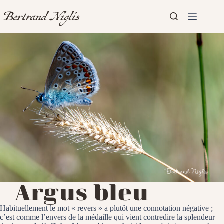
Passer
au
contenu
Aucun
Accueil
résultat
Présentation
Articles
Argus bleu
Habituellement le mot « revers » a plutôt une connotation négative ;
c’est comme l’envers de la médaille qui vient contredire la splendeur