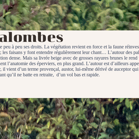
palombes
ve peu à peu ses droits. La végétation revient en force et la faune réinve
les faisans y font entendre régulièrement leur chant… L’autour des palo
ion dense. Mais sa livrée beige avec de grosses rayures brunes le rend vi
lent l’anatomie des éperviers, en plus grand. L’autour est d’ailleurs app
, il vient d’un terme provençal, austor, lui-même dérivé de auceptor qu
nt qu’il ne batte en retraite, d’un vol bas et rapide.