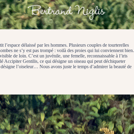
stit l’espace délaissé par les hommes. Plusieurs couples de tourterelles
mbes ne s’y est pas trompé : voilà des proies qui lui conviennent bien.
sible de loin. C’est un juvénile, une femelle, reconnaissable à l’iris
elé Accipiter Gentilis, ce qui désigne un oiseau qui peut déchiqueter
i désigne l’oiseleur… Nous avons juste le temps d’admirer la beauté de