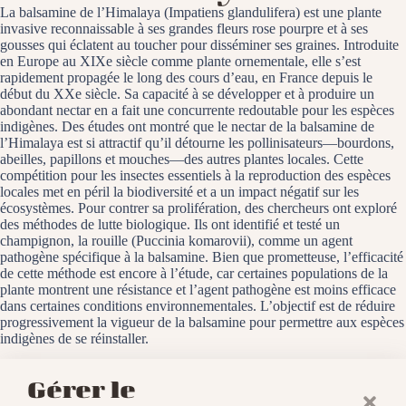
La balsamine de l’Himalaya (Impatiens glandulifera) est une plante
invasive reconnaissable à ses grandes fleurs rose pourpre et à ses
gousses qui éclatent au toucher pour disséminer ses graines. Introduite
en Europe au XIXe siècle comme plante ornementale, elle s’est
rapidement propagée le long des cours d’eau, en France depuis le
début du XXe siècle. Sa capacité à se développer et à produire un
abondant nectar en a fait une concurrente redoutable pour les espèces
indigènes. Des études ont montré que le nectar de la balsamine de
l’Himalaya est si attractif qu’il détourne les pollinisateurs—bourdons,
abeilles, papillons et mouches—des autres plantes locales. Cette
compétition pour les insectes essentiels à la reproduction des espèces
locales met en péril la biodiversité et a un impact négatif sur les
écosystèmes. Pour contrer sa prolifération, des chercheurs ont exploré
des méthodes de lutte biologique. Ils ont identifié et testé un
champignon, la rouille (Puccinia komarovii), comme un agent
pathogène spécifique à la balsamine. Bien que prometteuse, l’efficacité
de cette méthode est encore à l’étude, car certaines populations de la
plante montrent une résistance et l’agent pathogène est moins efficace
dans certaines conditions environnementales. L’objectif est de réduire
progressivement la vigueur de la balsamine pour permettre aux espèces
indigènes de se réinstaller.
Le plan d’eau de Michelbach, le 2 août 2025
Gérer le