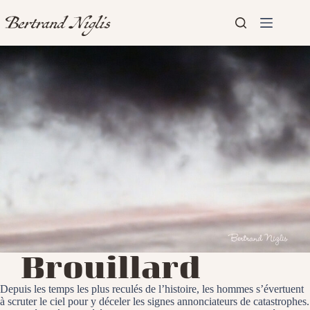
Passer
au
contenu
Aucun
Accueil
résultat
Présentation
Articles
Brouillard
Depuis les temps les plus reculés de l’histoire, les hommes s’évertuent
à scruter le ciel pour y déceler les signes annonciateurs de catastrophes.