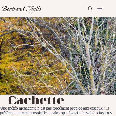
Passer
au
contenu
Aucun
Accueil
résultat
Présentation
Articles
Cachette
Une météo menaçante n’est pas forcément propice aux oiseaux ; ils
préfèrent un temps ensoleillé et calme qui favorise le vol des insectes.