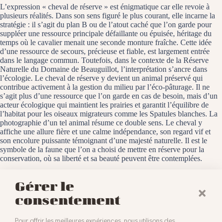
L’expression « cheval de réserve » est énigmatique car elle revoie à
plusieurs réalités. Dans son sens figuré le plus courant, elle incarne la
stratégie : il s’agit du plan B ou de l’atout caché que l’on garde pour
suppléer une ressource principale défaillante ou épuisée, héritage du
temps où le cavalier menait une seconde monture fraîche. Cette idée
d’une ressource de secours, précieuse et fiable, est largement entrée
dans le langage commun. Toutefois, dans le contexte de la Réserve
Naturelle du Domaine de Beauguillot, l’interprétation s’ancre dans
l’écologie. Le cheval de réserve y devient un animal préservé qui
contribue activement à la gestion du milieu par l’éco-pâturage. Il ne
s’agit plus d’une ressource que l’on garde en cas de besoin, mais d’un
acteur écologique qui maintient les prairies et garantit l’équilibre de
l’habitat pour les oiseaux migrateurs comme les Spatules blanches. La
photographie d’un tel animal résume ce double sens. Le cheval y
affiche une allure fière et une calme indépendance, son regard vif et
son encolure puissante témoignant d’une majesté naturelle. Il est le
symbole de la faune que l’on a choisi de mettre en réserve pour la
conservation, où sa liberté et sa beauté peuvent être contemplées.
La Réserve Naturelle du Domaine de Beauguillot, le 1er octobre 2025
Gérer le
consentement
Pour offrir les meilleures expériences, nous utilisons des