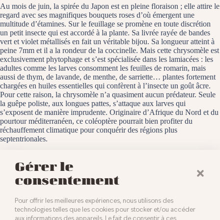
Au mois de juin, la spirée du Japon est en pleine floraison ; elle attire le
regard avec ses magnifiques bouquets roses d’où émergent une
multitude d’étamines. Sur le feuillage se promène en toute discrétion
un petit insecte qui est accordé à la plante. Sa livrée rayée de bandes
vert et violet métallisés en fait un véritable bijou. Sa longueur atteint à
peine 7mm et il a la rondeur de la coccinelle. Mais cette chrysomèle est
exclusivement phytophage et s’est spécialisée dans les lamiacées : les
adultes comme les larves consomment les feuilles de romarin, mais
aussi de thym, de lavande, de menthe, de sarriette… plantes fortement
chargées en huiles essentielles qui confèrent à l’insecte un goût âcre.
Pour cette raison, la chrysomèle n’a quasiment aucun prédateur. Seule
la guêpe poliste, aux longues pattes, s’attaque aux larves qui
s’exposent de manière imprudente. Originaire d’Afrique du Nord et du
pourtour méditerranéen, ce coléoptère pourrait bien profiter du
réchauffement climatique pour conquérir des régions plus
septentrionales.
Baldersheim, le 2 juin 2022
Gérer le
consentement
Pour offrir les meilleures expériences, nous utilisons des
technologies telles que les cookies pour stocker et/ou accéder
aux informations des appareils. Le fait de consentir à ces