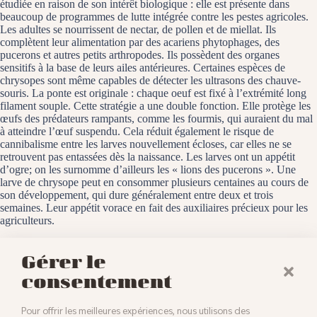
étudiée en raison de son intérêt biologique : elle est présente dans
beaucoup de programmes de lutte intégrée contre les pestes agricoles.
Les adultes se nourrissent de nectar, de pollen et de miellat. Ils
complètent leur alimentation par des acariens phytophages, des
pucerons et autres petits arthropodes. Ils possèdent des organes
sensitifs à la base de leurs ailes antérieures. Certaines espèces de
chrysopes sont même capables de détecter les ultrasons des chauve-
souris. La ponte est originale : chaque oeuf est fixé à l’extrémité long
filament souple. Cette stratégie a une double fonction. Elle protège les
œufs des prédateurs rampants, comme les fourmis, qui auraient du mal
à atteindre l’œuf suspendu. Cela réduit également le risque de
cannibalisme entre les larves nouvellement écloses, car elles ne se
retrouvent pas entassées dès la naissance. Les larves ont un appétit
d’ogre; on les surnomme d’ailleurs les « lions des pucerons ». Une
larve de chrysope peut en consommer plusieurs centaines au cours de
son développement, qui dure généralement entre deux et trois
semaines. Leur appétit vorace en fait des auxiliaires précieux pour les
agriculteurs.
Baldersheim, le 15 juin 2025
Gérer le
consentement
Pour offrir les meilleures expériences, nous utilisons des