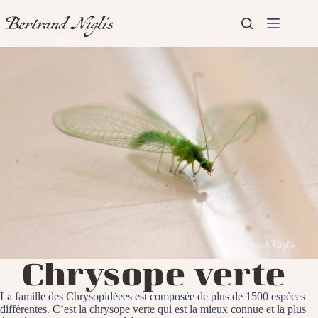
Passer
au
contenu
Aucun
Accueil
résultat
Présentation
Articles
Chrysope verte
La famille des Chrysopidéees est composée de plus de 1500 espèces
différentes. C’est la chrysope verte qui est la mieux connue et la plus