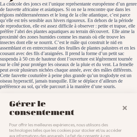
La cisticole des joncs est l’unique représentante européenne d’un genre
de fauvette africaine et asiatiques. Si on ne la rencontre que dans les
régions méditerranéennes et le long de la côte atlantique, c’est parce
qu’elle est très sensible aux hivers rigoureux. En dehors de la période
de reproduction, elle est assez difficile à observer : petite et trapue, elle
préfère l’abri des plantes aquatiques au terrain découvert. Elle aime la
proximité des zones humides comme les marais où elle trouve les
insectes dont elle se nourrit. C’est le mâle qui construit le nid en
assemblant et en entrecroisant des feuilles de plantes palustres et en les
cousant avec des fils d’araignées. Il prend la forme d’un petit sac
suspendu à 50 cm de hauteur dont l’ouverture est légèrement tournée
sur le côté pour protéger les oiseaux de la pluie et du vent. La femelle
peut avoir plusieurs nichées chaque année, avec des mâles différents.
Cette fauvette couturière à peine plus grande qu’un troglodyte est un
oiseau hyperactif, jamais tranquille. Elle se déplace d’ailleurs de
préférence au sol, qu’elle parcourt à la manière d’une souris.
Le Fier d’Ars, le 24 septembre 2024
Gérer le
consentement
Pour offrir les meilleures expériences, nous utilisons des
technologies telles que les cookies pour stocker et/ou accéder
aux informations des appareils. Le fait de consentir à ces