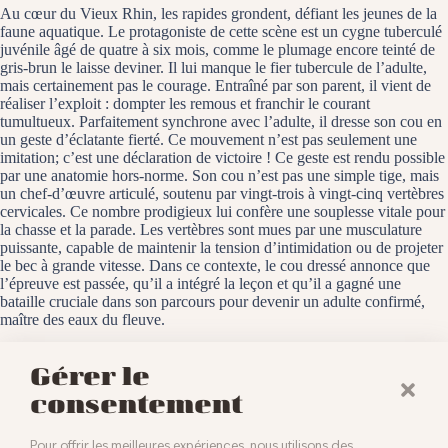
Au cœur du Vieux Rhin, les rapides grondent, défiant les jeunes de la
faune aquatique. Le protagoniste de cette scène est un cygne tuberculé
juvénile âgé de quatre à six mois, comme le plumage encore teinté de
gris-brun le laisse deviner. Il lui manque le fier tubercule de l’adulte,
mais certainement pas le courage. Entraîné par son parent, il vient de
réaliser l’exploit : dompter les remous et franchir le courant
tumultueux. Parfaitement synchrone avec l’adulte, il dresse son cou en
un geste d’éclatante fierté. Ce mouvement n’est pas seulement une
imitation; c’est une déclaration de victoire ! Ce geste est rendu possible
par une anatomie hors-norme. Son cou n’est pas une simple tige, mais
un chef-d’œuvre articulé, soutenu par vingt-trois à vingt-cinq vertèbres
cervicales. Ce nombre prodigieux lui confère une souplesse vitale pour
la chasse et la parade. Les vertèbres sont mues par une musculature
puissante, capable de maintenir la tension d’intimidation ou de projeter
le bec à grande vitesse. Dans ce contexte, le cou dressé annonce que
l’épreuve est passée, qu’il a intégré la leçon et qu’il a gagné une
bataille cruciale dans son parcours pour devenir un adulte confirmé,
maître des eaux du fleuve.
L’Île du Rhin, le 13 octobre 2025
Gérer le
consentement
Pour offrir les meilleures expériences, nous utilisons des