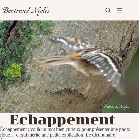
Passer
au
contenu
Aucun
Accueil
résultat
Présentation
Articles
Echappement
Échappement : voilà un mot bien curieux pour présenter une photo
floue… et qui mérite une petite explication. Le dictionnaire