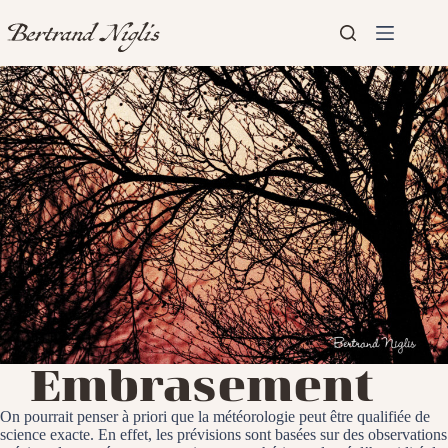
Passer
au
contenu
Aucun
Accueil
résultat
Présentation
Articles
Embrasement
On pourrait penser à priori que la météorologie peut être qualifiée de
science exacte. En effet, les prévisions sont basées sur des observations