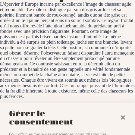
L’épervier d’Europe incarne par excellence l’image du chasseur agile
et redoutable. Le mâle se distingue par son dos gris ardoise et sa
poitrine finement barrée de roux-orangé, tandis que sa tête grise est
ornée d’un œil jaune perçant sous un sourcil sombre. Le regard frontal
qu’il nous offre révèle l’attention inébranlable du prédateur, prêt à
fondre avec une précision fulgurante. Pourtant, cette image de
puissance est parfois brisée par des instants d’intimité. Le même
individu a été surpris en plein toilettage, juché sur une branche, levant
sa patte pour se gratter la tête. Cette posture, si commune à n’importe
quel oiseau, désarme l’observateur, faisant disparaître l’aura menaçante
du chasseur pour révéler un être simplement préoccupé par une
démangeaison. Ce contraste saisissant entre la détermination du
prédateur et la banalité de son geste rappelle une vérité fondamentale :
même au sommet de la chaîne alimentaire, la vie est faite de petites
nécessités. Chaque être vivant est soumis aux mêmes lois biologiques,
aux mêmes besoins de confort. C’est un rappel puissant de l’humilité et
de la fragilité inhérente à toute existence, même celle des chasseurs les
plus féroces.
Baldersheim, le 8 novembre 2025
Gérer le
consentement
Pour offrir les meilleures expériences, nous utilisons des