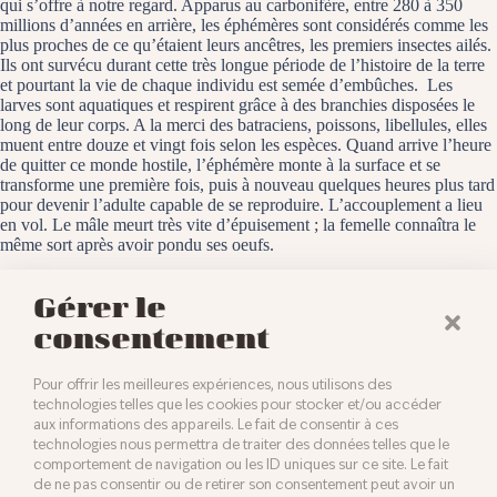
qui s’offre à notre regard. Apparus au carbonifère, entre 280 à 350
millions d’années en arrière, les éphémères sont considérés comme les
plus proches de ce qu’étaient leurs ancêtres, les premiers insectes ailés.
Ils ont survécu durant cette très longue période de l’histoire de la terre
et pourtant la vie de chaque individu est semée d’embûches. Les
larves sont aquatiques et respirent grâce à des branchies disposées le
long de leur corps. A la merci des batraciens, poissons, libellules, elles
muent entre douze et vingt fois selon les espèces. Quand arrive l’heure
de quitter ce monde hostile, l’éphémère monte à la surface et se
transforme une première fois, puis à nouveau quelques heures plus tard
pour devenir l’adulte capable de se reproduire. L’accouplement a lieu
en vol. Le mâle meurt très vite d’épuisement ; la femelle connaîtra le
même sort après avoir pondu ses oeufs.
Baldersheim, le 24 avril 2025
Gérer le
consentement
Pour offrir les meilleures expériences, nous utilisons des
technologies telles que les cookies pour stocker et/ou accéder
aux informations des appareils. Le fait de consentir à ces
technologies nous permettra de traiter des données telles que le
comportement de navigation ou les ID uniques sur ce site. Le fait
de ne pas consentir ou de retirer son consentement peut avoir un