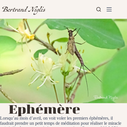
Passer
au
contenu
Aucun
Accueil
résultat
Présentation
Articles
Ephémère
Lorsqu’au mois d’avril, on voit voler les premiers éphémères, il
faudrait prendre un petit temps de méditation pour réaliser le miracle