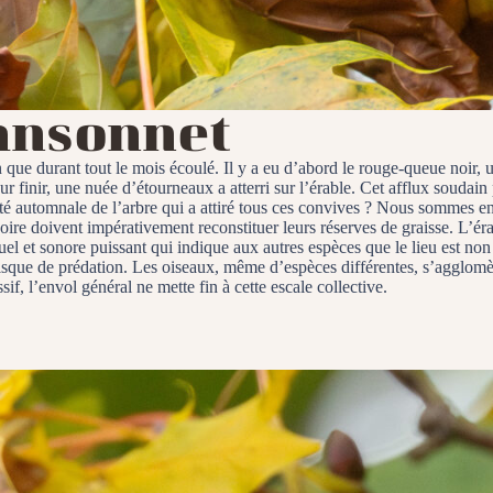
ansonnet
que durant tout le mois écoulé. Il y a eu d’abord le rouge-queue noir, un
 finir, une nuée d’étourneaux a atterri sur l’érable. Cet afflux soudain 
sté automnale de l’arbre qui a attiré tous ces convives ? Nous sommes en
ire doivent impérativement reconstituer leurs réserves de graisse. L’érab
uel et sonore puissant qui indique aux autres espèces que le lieu est no
risque de prédation. Les oiseaux, même d’espèces différentes, s’agglomère
if, l’envol général ne mette fin à cette escale collective.