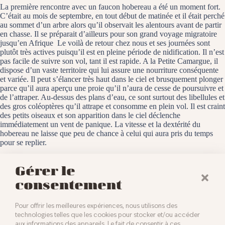
La première rencontre avec un faucon hobereau a été un moment fort.
C’était au mois de septembre, en tout début de matinée et il était perché
au sommet d’un arbre alors qu’il observait les alentours avant de partir
en chasse. Il se préparait d’ailleurs pour son grand voyage migratoire
jusqu’en Afrique Le voilà de retour chez nous et ses journées sont
plutôt très actives puisqu’il est en pleine période de nidification. Il n’est
pas facile de suivre son vol, tant il est rapide. A la Petite Camargue, il
dispose d’un vaste territoire qui lui assure une nourriture conséquente
et variée. Il peut s’élancer très haut dans le ciel et brusquement plonger
parce qu’il aura aperçu une proie qu’il n’aura de cesse de poursuivre et
de l’attraper. Au-dessus des plans d’eau, ce sont surtout des libellules et
des gros coléoptères qu’il attrape et consomme en plein vol. Il est craint
des petits oiseaux et son apparition dans le ciel déclenche
immédiatement un vent de panique. La vitesse et la dextérité du
hobereau ne laisse que peu de chance à celui qui aura pris du temps
pour se replier.
La Petite Camargue Alsacienne, le 16 mai 2025
Gérer le
consentement
Pour offrir les meilleures expériences, nous utilisons des
technologies telles que les cookies pour stocker et/ou accéder
aux informations des appareils. Le fait de consentir à ces