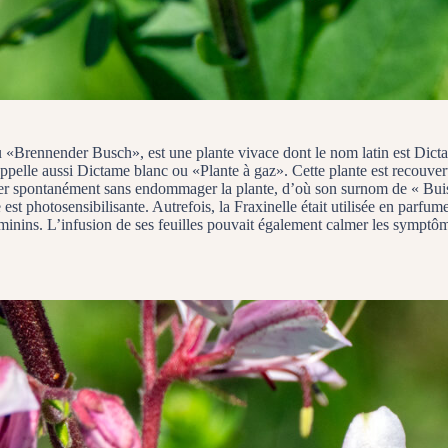
Brennender Busch», est une plante vivace dont le nom latin est Dictamn
’appelle aussi Dictame blanc ou «Plante à gaz». Cette plante est recouver
er spontanément sans endommager la plante, d’où son surnom de « Buiss
le est photosensibilisante. Autrefois, la Fraxinelle était utilisée en par
éminins. L’infusion de ses feuilles pouvait également calmer les symptôm