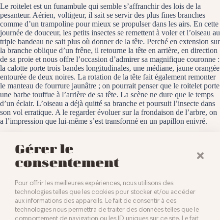
Le roitelet est un funambule qui semble s’affranchir des lois de la
pesanteur. Aérien, voltigeur, il sait se servir des plus fines branches
comme d’un trampoline pour mieux se propulser dans les airs. En cette
journée de douceur, les petits insectes se remettent à voler et l’oiseau au
triple bandeau ne sait plus où donner de la tête. Perché en extension sur
la branche oblique d’un frêne, il retourne la tête en arrière, en direction
de sa proie et nous offre l’occasion d’admirer sa magnifique couronne :
la calotte porte trois bandes longitudinales, une médiane, jaune orangée
entourée de deux noires. La rotation de la tête fait également remonter
le manteau de fourrure jaunâtre ; on pourrait penser que le roitelet porte
une barbe touffue à l’arrière de sa tête. La scène ne dure que le temps
d’un éclair. L’oiseau a déjà quitté sa branche et poursuit l’insecte dans
son vol erratique. A le regarder évoluer sur la frondaison de l’arbre, on
a l’impression que lui-même s’est transformé en un papillon enivré.
Baldersheim, le 25 janvier 2025
Gérer le
consentement
Pour offrir les meilleures expériences, nous utilisons des
technologies telles que les cookies pour stocker et/ou accéder
aux informations des appareils. Le fait de consentir à ces
technologies nous permettra de traiter des données telles que le
comportement de navigation ou les ID uniques sur ce site. Le fait