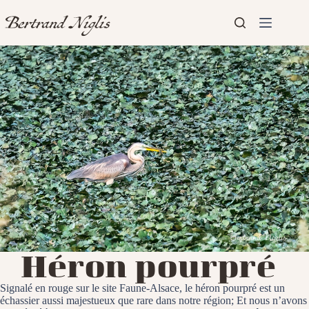
Passer
au
contenu
Aucun
Accueil
résultat
Présentation
Articles
Héron pourpré
Signalé en rouge sur le site Faune-Alsace, le héron pourpré est un
échassier aussi majestueux que rare dans notre région; Et nous n’avons