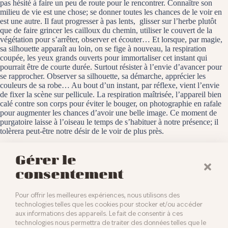
pas hésité à faire un peu de route pour le rencontrer. Connaître son
milieu de vie est une chose; se donner toutes les chances de le voir en
est une autre. Il faut progresser à pas lents, glisser sur l’herbe plutôt
que de faire grincer les cailloux du chemin, utiliser le couvert de la
végétation pour s’arrêter, observer et écouter… Et lorsque, par magie,
sa silhouette apparaît au loin, on se fige à nouveau, la respiration
coupée, les yeux grands ouverts pour immortaliser cet instant qui
pourrait être de courte durée. Surtout résister à l’envie d’avancer pour
se rapprocher. Observer sa silhouette, sa démarche, apprécier les
couleurs de sa robe… Au bout d’un instant, par réflexe, vient l’envie
de fixer la scène sur pellicule. La respiration maîtrisée, l’appareil bien
calé contre son corps pour éviter le bouger, on photographie en rafale
pour augmenter les chances d’avoir une belle image. Ce moment de
purgatoire laisse à l’oiseau le temps de s’habituer à notre présence; il
tolèrera peut-être notre désir de le voir de plus près.
Montreux-vieux, le 27 juillet 2022
Gérer le
consentement
Pour offrir les meilleures expériences, nous utilisons des
technologies telles que les cookies pour stocker et/ou accéder
aux informations des appareils. Le fait de consentir à ces
technologies nous permettra de traiter des données telles que le