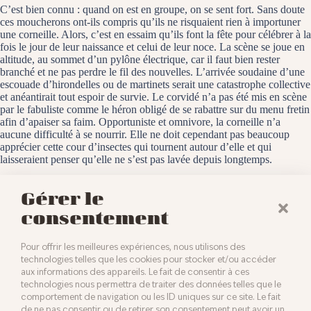
C’est bien connu : quand on est en groupe, on se sent fort. Sans doute
ces moucherons ont-ils compris qu’ils ne risquaient rien à importuner
une corneille. Alors, c’est en essaim qu’ils font la fête pour célébrer à la
fois le jour de leur naissance et celui de leur noce. La scène se joue en
altitude, au sommet d’un pylône électrique, car il faut bien rester
branché et ne pas perdre le fil des nouvelles. L’arrivée soudaine d’une
escouade d’hirondelles ou de martinets serait une catastrophe collective
et anéantirait tout espoir de survie. Le corvidé n’a pas été mis en scène
par le fabuliste comme le héron obligé de se rabattre sur du menu fretin
afin d’apaiser sa faim. Opportuniste et omnivore, la corneille n’a
aucune difficulté à se nourrir. Elle ne doit cependant pas beaucoup
apprécier cette cour d’insectes qui tournent autour d’elle et qui
laisseraient penser qu’elle ne s’est pas lavée depuis longtemps.
Baldersheim, le 29 juin 2025
Gérer le
consentement
Pour offrir les meilleures expériences, nous utilisons des
technologies telles que les cookies pour stocker et/ou accéder
aux informations des appareils. Le fait de consentir à ces
technologies nous permettra de traiter des données telles que le
comportement de navigation ou les ID uniques sur ce site. Le fait
de ne pas consentir ou de retirer son consentement peut avoir un