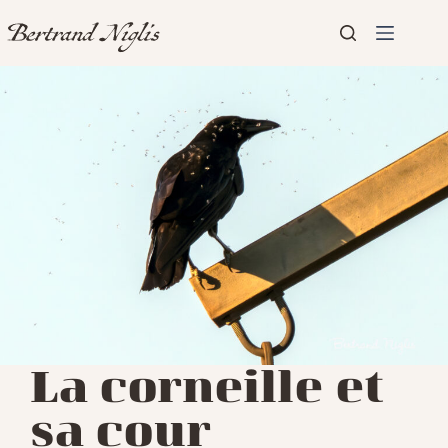
Passer
au
contenu
Aucun
Accueil
résultat
Présentation
Articles
La corneille et
sa cour