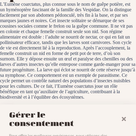
L’Eumène coarctatus, plus connue sous le nom de guêpe potière, est
un hyménoptère fascinant de la famille des Vespidae. On la distingue
facilement par son abdomen pédonculé, très fin à la base, et par ses
marques jaunes et noires. Cet insecte solitaire se démarque de ses
cousines sociales comme le frelon ou la guêpe commune. Il ne vit pas
en colonie et chaque femelle construit seule son nid. Son régime
alimentaire est double : l’adulte se nourrit de nectar, ce qui en fait un
pollinisateur efficace, tandis que les larves sont carnivores. Son cycle
de vie est directement lié à la reproduction. Après l’accouplement, la
femelle construit un nid en forme de petit pot de terre, d’où son
surnom. Elle y dépose ensuite un œuf et paralyse des chenilles ou des
larves d’autres insectes qu’elle entrepose comme garde-manger pour sa
future progéniture. La larve qui éclot se nourrit de cette réserve jusqu’à
sa nymphose. Ce comportement est un exemple de parasitisme. Ce
cycle permet un contrôle naturel des populations d’insectes nuisibles
pour les cultures. De ce fait, l’Eumène coarctatus joue un rôle
bénéfique en tant qu’auxiliaire de l’agriculture, contribuant à la
biodiversité et à l’équilibre des écosystèmes.
Baldersheim, le 13 juillet 2025
Gérer le
consentement