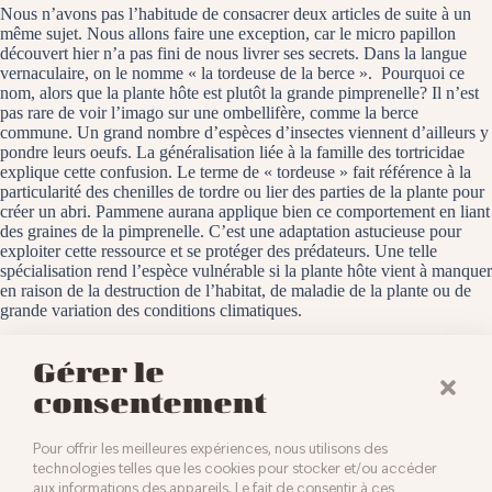
Nous n’avons pas l’habitude de consacrer deux articles de suite à un
même sujet. Nous allons faire une exception, car le micro papillon
découvert hier n’a pas fini de nous livrer ses secrets. Dans la langue
vernaculaire, on le nomme « la tordeuse de la berce ». Pourquoi ce
nom, alors que la plante hôte est plutôt la grande pimprenelle? Il n’est
pas rare de voir l’imago sur une ombellifère, comme la berce
commune. Un grand nombre d’espèces d’insectes viennent d’ailleurs y
pondre leurs oeufs. La généralisation liée à la famille des tortricidae
explique cette confusion. Le terme de « tordeuse » fait référence à la
particularité des chenilles de tordre ou lier des parties de la plante pour
créer un abri. Pammene aurana applique bien ce comportement en liant
des graines de la pimprenelle. C’est une adaptation astucieuse pour
exploiter cette ressource et se protéger des prédateurs. Une telle
spécialisation rend l’espèce vulnérable si la plante hôte vient à manquer
en raison de la destruction de l’habitat, de maladie de la plante ou de
grande variation des conditions climatiques.
L’ancien prieuré de Hérival, le 9 juillet 2025
Gérer le
consentement
Pour offrir les meilleures expériences, nous utilisons des
technologies telles que les cookies pour stocker et/ou accéder
aux informations des appareils. Le fait de consentir à ces