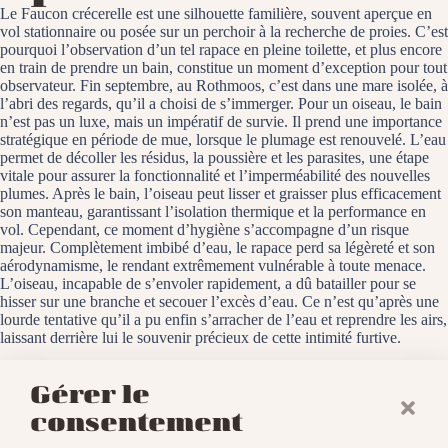
Le Faucon crécerelle est une silhouette familière, souvent aperçue en
vol stationnaire ou posée sur un perchoir à la recherche de proies. C’est
pourquoi l’observation d’un tel rapace en pleine toilette, et plus encore
en train de prendre un bain, constitue un moment d’exception pour tout
observateur. Fin septembre, au Rothmoos, c’est dans une mare isolée, à
l’abri des regards, qu’il a choisi de s’immerger. Pour un oiseau, le bain
n’est pas un luxe, mais un impératif de survie. Il prend une importance
stratégique en période de mue, lorsque le plumage est renouvelé. L’eau
permet de décoller les résidus, la poussière et les parasites, une étape
vitale pour assurer la fonctionnalité et l’imperméabilité des nouvelles
plumes. Après le bain, l’oiseau peut lisser et graisser plus efficacement
son manteau, garantissant l’isolation thermique et la performance en
vol. Cependant, ce moment d’hygiène s’accompagne d’un risque
majeur. Complètement imbibé d’eau, le rapace perd sa légèreté et son
aérodynamisme, le rendant extrêmement vulnérable à toute menace.
L’oiseau, incapable de s’envoler rapidement, a dû batailler pour se
hisser sur une branche et secouer l’excès d’eau. Ce n’est qu’après une
lourde tentative qu’il a pu enfin s’arracher de l’eau et reprendre les airs,
laissant derrière lui le souvenir précieux de cette intimité furtive.
Le Rothmoos, le 25 septembre 2025
Gérer le
consentement