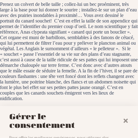
Prenez un colvert de belle taille ; collez-lui un bec proéminent, très
large à la base pour lui donner le sourire ; installez-le sur un plan d’eau
avec des prairies inondables à proximité… Vous avez dessiné le
portrait du canard souchet! C’est en effet la taille de son appendice qui
permet de l’identifier du premier coup d’oeil. Le nom scientifique y fait
référence, Anas clypeata signifiant « canard qui porte un bouclier ».
Cet organe est muni de barbillons, semblables à des fanons de cétacé,
qui lui permettent de filtrer l’eau pour y prélever le plancton animal ou
végétal. Les Anglais le surnomment d’ailleurs « le pelleteur ». Si le
« souchet » passe l’essentiel de sa vie sur des plans d’eau stagnante,
c’est aussi à cause de la taille ridicule de ses pattes qui lui imposent une
démarche chaloupée sur terre ferme. C’est donc avec d’autres atouts
que le mâle essaie de séduire la femelle. A la fin de l’hiver, il se pare de
couleurs flashantes : une tête vert foncé dont les reflets changent avec
la lumière, une poitrine blanche, des flancs et un abdomen noisette qui
font le plus bel effet sur ses petites pattes jaune orangé. C’est en
couples que les canards souchets émigrent vers les lieux de
nidification.
Jardin botanique et zoologique de Mulhouse, le 7 octobre 2022
Gérer le
consentement