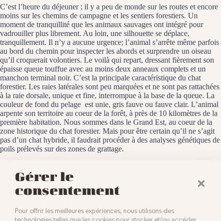
C’est l’heure du déjeuner ; il y a peu de monde sur les routes et encore
moins sur les chemins de campagne et les sentiers forestiers. Un
moment de tranquillité que les animaux sauvages ont intégré pour
vadrouiller plus librement. Au loin, une silhouette se déplace,
tranquillement. Il n’y a aucune urgence; l’animal s’arrête même parfois
au bord du chemin pour inspecter les abords et surprendre un oiseau
qu’il croquerait volontiers. Le voilà qui repart, dressant fièrement son
épaisse queue touffue avec au moins deux anneaux complets et un
manchon terminal noir. C’est la principale caractéristique du chat
forestier. Les raies latérales sont peu marquées et ne sont pas rattachées
à la raie dorsale, unique et fine, interrompue à la base de la queue. La
couleur de fond du pelage est unie, gris fauve ou fauve clair. L’animal
arpente son territoire au coeur de la forêt, à près de 10 kilomètres de la
première habitation. Nous sommes dans le Grand Est, au coeur de la
zone historique du chat forestier. Mais pour être certain qu’il ne s’agit
pas d’un chat hybride, il faudrait procéder à des analyses génétiques de
poils prélevés sur des zones de grattage.
La forêt de la Hardt, le 14 mai 2025
Gérer le
consentement
Pour offrir les meilleures expériences, nous utilisons des
technologies telles que les cookies pour stocker et/ou accéder