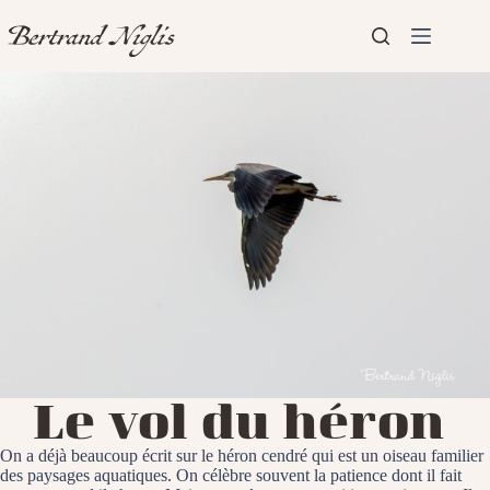
Passer
au
contenu
Aucun
Accueil
résultat
Présentation
Articles
Le vol du héron
On a déjà beaucoup écrit sur le héron cendré qui est un oiseau familier
des paysages aquatiques. On célèbre souvent la patience dont il fait