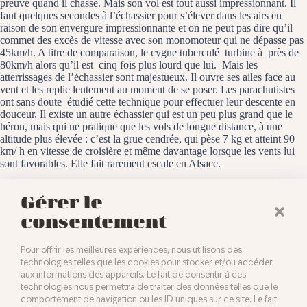
preuve quand il chasse. Mais son vol est tout aussi impressionnant. Il
faut quelques secondes à l’échassier pour s’élever dans les airs en
raison de son envergure impressionnante et on ne peut pas dire qu’il
commet des excès de vitesse avec son monomoteur qui ne dépasse pas
45km/h. A titre de comparaison, le cygne tuberculé turbine à près de
80km/h alors qu’il est cinq fois plus lourd que lui. Mais les
atterrissages de l’échassier sont majestueux. Il ouvre ses ailes face au
vent et les replie lentement au moment de se poser. Les parachutistes
ont sans doute étudié cette technique pour effectuer leur descente en
douceur. Il existe un autre échassier qui est un peu plus grand que le
héron, mais qui ne pratique que les vols de longue distance, à une
altitude plus élevée : c’est la grue cendrée, qui pèse 7 kg et atteint 90
km/ h en vitesse de croisière et même davantage lorsque les vents lui
sont favorables. Elle fait rarement escale en Alsace.
Le Rothmoos, le 13 mars 2025
Gérer le
consentement
Pour offrir les meilleures expériences, nous utilisons des
technologies telles que les cookies pour stocker et/ou accéder
aux informations des appareils. Le fait de consentir à ces
technologies nous permettra de traiter des données telles que le
comportement de navigation ou les ID uniques sur ce site. Le fait