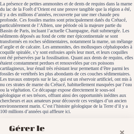
La présence de petites ammonites et de dents de requins dans la marne
du lac de la Forêt d’Orient est une preuve tangible que la région a été,
il y a des millions d’années, recouverte par une mer chaude peu
profonde. Ces fossiles marins sont principalement datés du Crétacé,
particulièrement de l’Albien, une période où la majeure partie du
Bassin de Paris, incluant l’actuelle Champagne, était submergée. Les
sédiments déposés au fond de cette mer épicontinentale se sont
transformés en roches sédimentaires, notamment la marne, un mélange
d’argile et de calcaire. Les ammonites, des mollusques céphalopodes à
coquille spiralée, s’y sont enfouies après leur mort, et leurs coquilles
ont été préservées par la fossilisation. Quant aux dents de requins, elles
étaient constamment perdues et renouvelées par ces poissons
cartilagineux, leur émail très résistant leur permettant d’être parmi les
fossiles de vertébrés les plus abondants de ces couches sédimentaires.
Les travaux entrepris sur le lac, qui est un réservoir artificiel, ont mis à
nu ces strates de marne du Crétacé, habituellement masquées par l’eau
ou la végétation. Ce décapage expose directement le sous-sol
géologique et ses trésors, offrant ainsi des opportunités inédites aux
chercheurs et aux amateurs pour découvrir ces vestiges d’un ancien
environnement marin. C’est l’histoire géologique de la Terre d’il y a
100 millions d’années qui affleure ici.
Le Lac de la Forêt d’Orient, le 26 septembre 2025
Gérer le