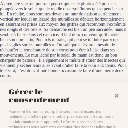
A première vue, on pourrait penser que cette photo a été prise en
plongée vers le sol et que le reptile observe l’intrus qui se penche sur
lui. En réalité, nous sommes devant un mur de maison parfaitement
vertical sur lequel un lézard des murailles se déplace horizontalement
en assurant les prises aux moyen des griffes qui recouvrent l’extrémité
des doigts et des orteils. Sa démarche est bien un peu saccadée, mais il
semble à l’aise dans cet exercice. Il faut donc convenir qu’il mérite
bien son nom latin, Podarcis muralis, qui peut se traduire par « des
pieds agiles sur les murailles ». On sait que le lézard a besoin de
réchauffer la température de son corps pour être à l’aise dans ses
mouvements. Le mur léché par le soleil du matin est donc un bon
chargeur de batterie. Il a également le mérite d’attirer des insectes qui
viennent y sécher leurs ailes avant d’aller faire la cour aux fleurs. Pour
le lézard, c’est donc d’une bonne occasion de faire d’une pierre deux
coups.
Baldersheim, le 9 mai 2023
Gérer le
consentement
Pour offrir les meilleures expériences, nous utilisons des
technologies telles que les cookies pour stocker et/ou accéder
aux informations des appareils. Le fait de consentir à ces
technologies nous permettra de traiter des données telles que le