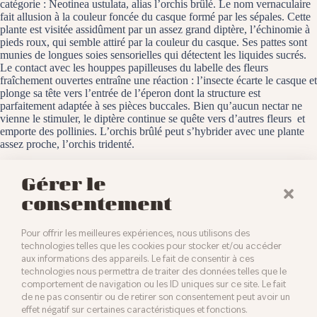
catégorie : Neotinea ustulata, alias l’orchis brûlé. Le nom vernaculaire
fait allusion à la couleur foncée du casque formé par les sépales. Cette
plante est visitée assidûment par un assez grand diptère, l’échinomie à
pieds roux, qui semble attiré par la couleur du casque. Ses pattes sont
munies de longues soies sensorielles qui détectent les liquides sucrés.
Le contact avec les houppes papilleuses du labelle des fleurs
fraîchement ouvertes entraîne une réaction : l’insecte écarte le casque et
plonge sa tête vers l’entrée de l’éperon dont la structure est
parfaitement adaptée à ses pièces buccales. Bien qu’aucun nectar ne
vienne le stimuler, le diptère continue se quête vers d’autres fleurs et
emporte des pollinies. L’orchis brûlé peut s’hybrider avec une plante
assez proche, l’orchis tridenté.
La Côte Bédouin, le 8 mai 2025
Gérer le
consentement
Pour offrir les meilleures expériences, nous utilisons des
technologies telles que les cookies pour stocker et/ou accéder
aux informations des appareils. Le fait de consentir à ces
technologies nous permettra de traiter des données telles que le
comportement de navigation ou les ID uniques sur ce site. Le fait
de ne pas consentir ou de retirer son consentement peut avoir un
effet négatif sur certaines caractéristiques et fonctions.