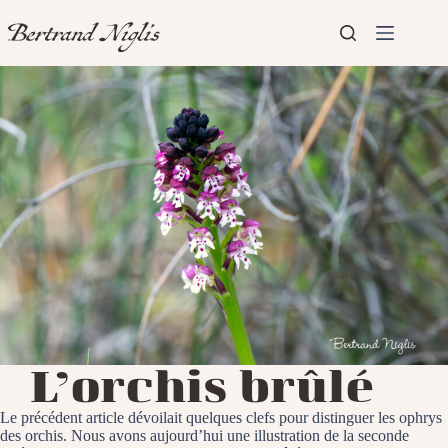
Passer
au
contenu
Aucun
Accueil
résultat
Présentation
Articles
L’orchis brûlé
Le précédent article dévoilait quelques clefs pour distinguer les ophrys
des orchis. Nous avons aujourd’hui une illustration de la seconde