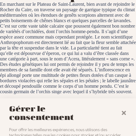
En marchant sur le Plateau de Saint-Laurent, bien avant de rejoindre le
Rocher du Caire, on traverse un paysage de garrigue typique du climat
méditerranéen où les étendues de genêts scorpions alternent avec de
petits boisements de chênes blancs et quelques parcelles de lavandes.
C’est sur cette vaste table calcaire que poussent également bon nombre
de variétés d’orchidées, dont l’orchis homme-pendu. Il s’agit d’une
espèce assez commune mais cependant protégée. Le nom scientifique
Anthropophorum est directement lié au fait que la fleur semble attachée
par la tête et suspendue dans le vide. La particularité tient au fait
qu’elle est dépourvue d’éperon, ce qui lui a valu d’être classée dans
une catégorie à part, sous le nom d’Acera, littéralement « sans corne ».
Des études génétiques lui ont permis de rejoindre il y peu de temps les
membres de sa famille dont elle avait été séparés. L’inflorescence en
épi allongé porte une multitude de petites fleurs dotées d’un casque à
bordures violacées qui relie les sépales et les pétales ; le labelle jaunâtre
et découpé pendouille comme le corps d’un homme pendu. C’est le
cousin germain de l’orchis singe avec lequel il s’hybride très souvent.
Le Plateau de Saint-Laurent, le 8 mai 2025
Gérer le
consentement
Pour offrir les meilleures expériences, nous utilisons des
technologies telles que les cookies pour stocker et/ou accéder