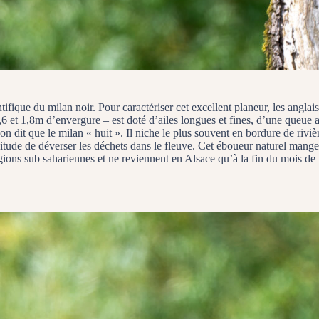
tifique du milan noir. Pour caractériser cet excellent planeur, les anglais
 1,6 et 1,8m d’envergure – est doté d’ailes longues et fines, d’une queue
 dit que le milan « huit ». Il niche le plus souvent en bordure de riviè
habitude de déverser les déchets dans le fleuve. Cet éboueur naturel ma
égions sub sahariennes et ne reviennent en Alsace qu’à la fin du mois de