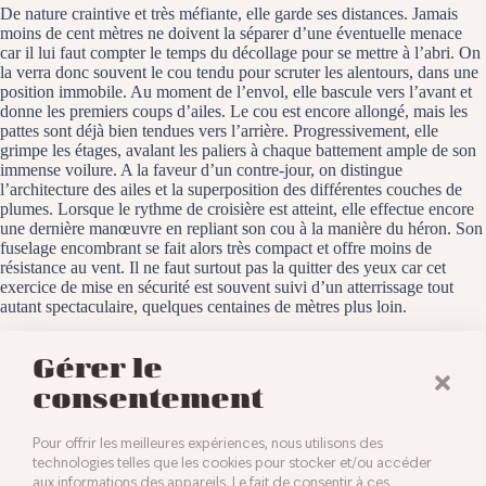
De nature craintive et très méfiante, elle garde ses distances. Jamais
moins de cent mètres ne doivent la séparer d’une éventuelle menace
car il lui faut compter le temps du décollage pour se mettre à l’abri. On
la verra donc souvent le cou tendu pour scruter les alentours, dans une
position immobile. Au moment de l’envol, elle bascule vers l’avant et
donne les premiers coups d’ailes. Le cou est encore allongé, mais les
pattes sont déjà bien tendues vers l’arrière. Progressivement, elle
grimpe les étages, avalant les paliers à chaque battement ample de son
immense voilure. A la faveur d’un contre-jour, on distingue
l’architecture des ailes et la superposition des différentes couches de
plumes. Lorsque le rythme de croisière est atteint, elle effectue encore
une dernière manœuvre en repliant son cou à la manière du héron. Son
fuselage encombrant se fait alors très compact et offre moins de
résistance au vent. Il ne faut surtout pas la quitter des yeux car cet
exercice de mise en sécurité est souvent suivi d’un atterrissage tout
autant spectaculaire, quelques centaines de mètres plus loin.
Hirtzfelden, le 7 mars 2025
Gérer le
consentement
Pour offrir les meilleures expériences, nous utilisons des
technologies telles que les cookies pour stocker et/ou accéder
aux informations des appareils. Le fait de consentir à ces